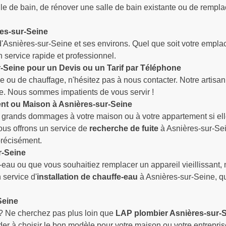
lle de bain, de rénover une salle de bain existante ou de rempl
res-sur-Seine
 d'Asnières-sur-Seine et ses environs. Quel que soit votre emp
 service rapide et professionnel.
r-Seine pour un Devis ou un Tarif par Téléphone
 ou de chauffage, n'hésitez pas à nous contacter. Notre artisan
one. Nous sommes impatients de vous servir !
nt ou Maison à Asnières-sur-Seine
e grands dommages à votre maison ou à votre appartement si elle
nous offrons un service de
recherche de fuite
à Asnières-sur-Sei
précisément.
r-Seine
au ou que vous souhaitiez remplacer un appareil vieillissant,
 service d'
installation de chauffe-eau
à Asnières-sur-Seine, qu
Seine
? Ne cherchez pas plus loin que
LAP plombier Asnières-sur-
 à choisir le bon modèle pour votre maison ou votre entreprise, 